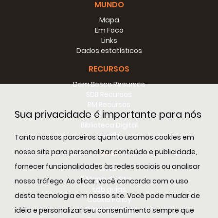
MUNDO
Mapa
Em Foco
Links
Dados estatísticos
RECURSOS
Dom Bosco Recursos
SDB Recursos
RM Recursos
Sua privacidade é importante para nós
Conselho Recursos
Biblioteca Digital
E-sdb
Tanto nossos parceiros quanto usamos cookies em
nosso site para personalizar conteúdo e publicidade,
INFO
fornecer funcionalidades às redes sociais ou analisar
ANS
Mapa do Sitio
nosso tráfego. Ao clicar, você concorda com o uso
sdb guias
desta tecnologia em nosso site. Você pode mudar de
Cookie Policy
Privacy Policy
idéia e personalizar seu consentimento sempre que