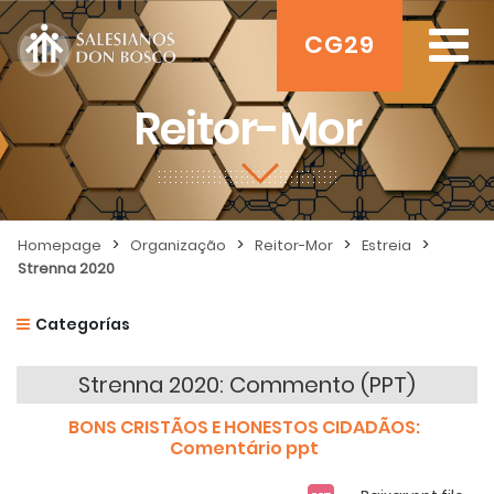
CG29
Reitor-Mor
>
>
>
>
Homepage
Organização
Reitor-Mor
Estreia
Strenna 2020
Categorías
Strenna 2020: Commento (PPT)
BONS CRISTÃOS E HONESTOS CIDADÃOS:
Comentário ppt