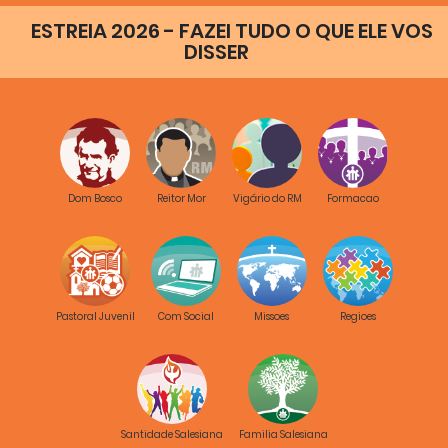
ESTREIA 2026 - FAZEI TUDO O QUE ELE VOS
DISSER
Dom Bosco
Reitor Mor
Vigário do RM
Formacao
Pastoral Juvenil
Com Social
Missoes
Regioes
Santidade Salesiana
Familia Salesiana