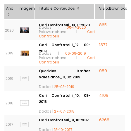
Ano
Imagem
Título e Conteúdos
Visitas
Download
865
Cari Confratelli_13, 11-2020
Dados |
06-11-2020
2020
Palavra-chave |
Cari
Confratelli
1377
Cari Confratelli_12, 09-
2019
2019
Dados |
06-09-2019
Palavra-chave |
Cari
Confratelli
989
Queridos Irmãos
Salesianos_11, 02-2019
2019
Dados |
25-03-2019
4109
Cari Confratelli_10, 08-
2018
2018
Dados |
27-07-2018
6268
Cari Confratelli_9, 10-2017
2017
Dados |
18-10-2017