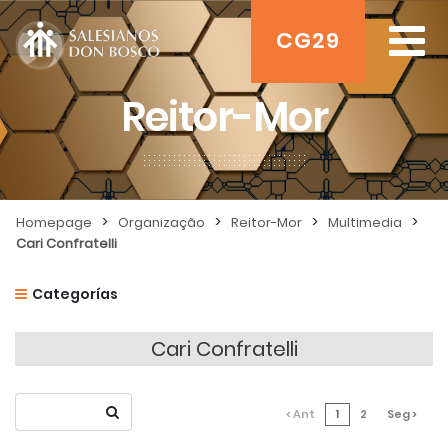
CG29
Reitor-Mor
>
>
>
>
Homepage
Organização
Reitor-Mor
Multimedia
Cari Confratelli
Categorías
Cari Confratelli
< Ant
1
2
Seg >