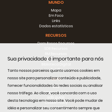
MUNDO
Mapa
Em Foco
Links
Dados estatísticos
RECURSOS
Dom Bosco Recursos
SDB Recursos
RM Recursos
Sua privacidade é importante para nós
Conselho Recursos
Biblioteca Digital
E-sdb
Tanto nossos parceiros quanto usamos cookies em
nosso site para personalizar conteúdo e publicidade,
INFO
fornecer funcionalidades às redes sociais ou analisar
ANS
Mapa do Sitio
nosso tráfego. Ao clicar, você concorda com o uso
sdb guias
desta tecnologia em nosso site. Você pode mudar de
Cookie Policy
Privacy Policy
idéia e personalizar seu consentimento sempre que