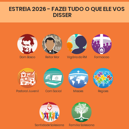
ESTREIA 2026 - FAZEI TUDO O QUE ELE VOS
DISSER
Dom Bosco
Reitor Mor
Vigário do RM
Formacao
Pastoral Juvenil
Com Social
Missoes
Regioes
Santidade Salesiana
Familia Salesiana