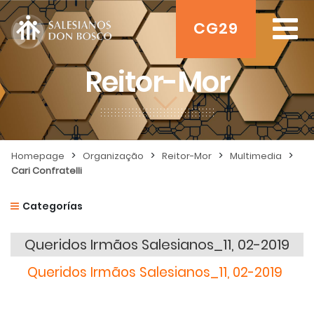
CG29
Reitor-Mor
>
>
>
>
Homepage
Organização
Reitor-Mor
Multimedia
Cari Confratelli
Categorías
Queridos Irmãos Salesianos_11, 02-2019
Queridos Irmãos Salesianos_11, 02-2019