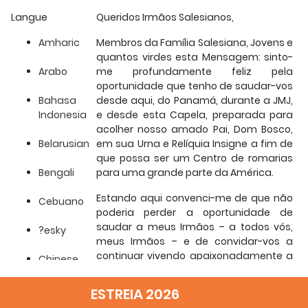
Langue
Queridos Irmãos Salesianos,
Amharic
Membros da Família Salesiana, Jovens e
quantos virdes esta Mensagem: sinto-
Arabo
me profundamente feliz pela
oportunidade que tenho de saudar-vos
Bahasa
desde aqui, do Panamá, durante a JMJ,
Indonesia
e desde esta Capela, preparada para
acolher nosso amado Pai, Dom Bosco,
Belarusian
em sua Urna e Relíquia Insigne a fim de
que possa ser um Centro de romarias
Bengali
para uma grande parte da América.
Estando aqui convenci-me de que não
Cebuano
poderia perder a oportunidade de
saudar a meus Irmãos – a todos vós,
?esky
meus Irmãos – e de convidar-vos a
continuar vivendo apaixonadamente a
Chinese
nossa vida.
Simple
ESTREIA 2026
Vejo-me nestes dias rodeado por um
Chinese