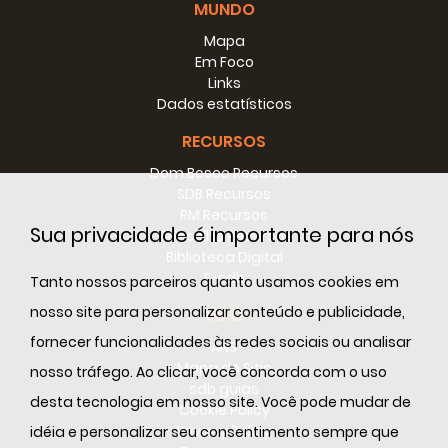
MUNDO
Até já, meus caros Irmãos!
Mapa
Adeus!
Em Foco
Links
Dados estatísticos
RECURSOS
Dom Bosco Recursos
SDB Recursos
RM Recursos
Sua privacidade é importante para nós
Conselho Recursos
Biblioteca Digital
E-sdb
Tanto nossos parceiros quanto usamos cookies em
nosso site para personalizar conteúdo e publicidade,
INFO
fornecer funcionalidades às redes sociais ou analisar
ANS
Mapa do Sitio
nosso tráfego. Ao clicar, você concorda com o uso
sdb guias
desta tecnologia em nosso site. Você pode mudar de
Cookie Policy
Privacy Policy
idéia e personalizar seu consentimento sempre que