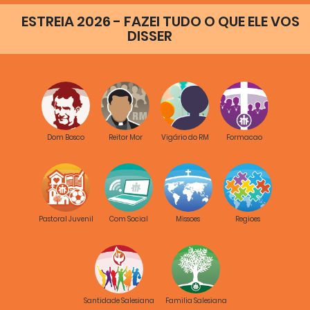
ESTREIA 2026 - FAZEI TUDO O QUE ELE VOS
DISSER
2 março
Conclusão
manhã:
A mãe de Jesus, ‘auxiliadora’ e mãe do crente
(Gv
2,1-12)
Dom Bosco
Reitor Mor
Vigário do RM
Formacao
< Ant
1
Seg >
Ano
Imagem
Título e Conteúdos
Visitas
Download
Pastoral Juvenil
Com Social
Missoes
Regioes
31645
CG 27 Esercizi Spirituali
2017
Dados |
16-03-2017
Santidade Salesiana
Familia Salesiana