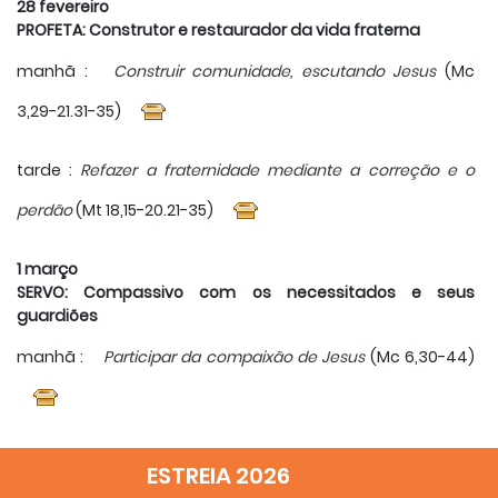
28 fevereiro
PROFETA: Construtor e restaurador da vida fraterna
manhã :
Construir comunidade, escutando Jesus
(Mc
3,29-21.31-35)
tarde :
Refazer a fraternidade mediante a correção e o
perdão
(Mt 18,15-20.21-35)
1 março
SERVO: Compassivo com os necessitados e seus
guardiões
manhã :
Participar da compaixão de Jesus
(Mc 6,30-44)
tarde :
Cuidar dos pequenos para que Deus cuide de nós
ESTREIA 2026
(Mt 18,1-5.6-9.10.12-14)