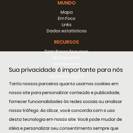
MUNDO
Mapa
Em Foco
Links
Dados estatísticos
RECURSOS
Dom Bosco Recursos
SDB Recursos
RM Recursos
Sua privacidade é importante para nós
Conselho Recursos
Biblioteca Digital
E-sdb
Tanto nossos parceiros quanto usamos cookies em
nosso site para personalizar conteúdo e publicidade,
INFO
fornecer funcionalidades às redes sociais ou analisar
ANS
Mapa do Sitio
nosso tráfego. Ao clicar, você concorda com o uso
sdb guias
desta tecnologia em nosso site. Você pode mudar de
Cookie Policy
Privacy Policy
idéia e personalizar seu consentimento sempre que