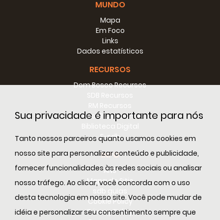
MUNDO
Mapa
Em Foco
Links
Dados estatísticos
RECURSOS
Dom Bosco Recursos
SDB Recursos
RM Recursos
Sua privacidade é importante para nós
Conselho Recursos
Biblioteca Digital
E-sdb
Tanto nossos parceiros quanto usamos cookies em
nosso site para personalizar conteúdo e publicidade,
INFO
fornecer funcionalidades às redes sociais ou analisar
ANS
Mapa do Sitio
nosso tráfego. Ao clicar, você concorda com o uso
sdb guias
desta tecnologia em nosso site. Você pode mudar de
Cookie Policy
Privacy Policy
idéia e personalizar seu consentimento sempre que