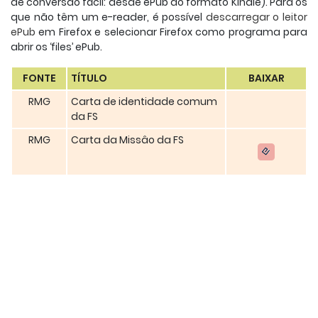
de conversão fácil: desde ePub ao formato Kindle). Para os
que não têm um e-reader, é possível
descarregar o leitor
ePub
em Firefox e selecionar Firefox como programa para
abrir os ‘files’ ePub.
FONTE
TÍTULO
BAIXAR
RMG
Carta de identidade comum
da FS
RMG
Carta da Missâo da FS