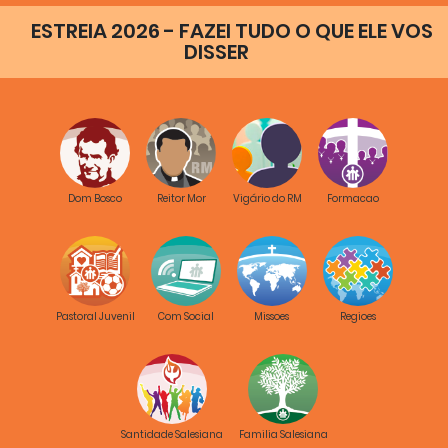
ESTREIA 2026 - FAZEI TUDO O QUE ELE VOS
DISSER
Dom Bosco
Reitor Mor
Vigário do RM
Formacao
Pastoral Juvenil
Com Social
Missoes
Regioes
Santidade Salesiana
Familia Salesiana