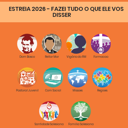
ESTREIA 2026 - FAZEI TUDO O QUE ELE VOS
DISSER
Dom Bosco
Reitor Mor
Vigário do RM
Formacao
Pastoral Juvenil
Com Social
Missoes
Regioes
Santidade Salesiana
Familia Salesiana