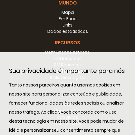
MUNDO
Mapa
Em Foco
Links
Dados estatísticos
RECURSOS
Dom Bosco Recursos
SDB Recursos
RM Recursos
Sua privacidade é importante para nós
Conselho Recursos
Biblioteca Digital
E-sdb
Tanto nossos parceiros quanto usamos cookies em
nosso site para personalizar conteúdo e publicidade,
INFO
fornecer funcionalidades às redes sociais ou analisar
ANS
Mapa do Sitio
nosso tráfego. Ao clicar, você concorda com o uso
sdb guias
desta tecnologia em nosso site. Você pode mudar de
Cookie Policy
Privacy Policy
idéia e personalizar seu consentimento sempre que